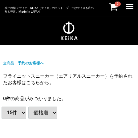
Menu
0
神戸の靴 デザイナーKEiKA（ケイカ）のニット・ブーツはサイズも底の
形も豊富。Made in JAPAN
全商品
予約のお客様へ
フライニットスニーカー（エアリアルスニーカー）を予約され
たお客様はこちらから。
0
件
の商品がみつかりました。