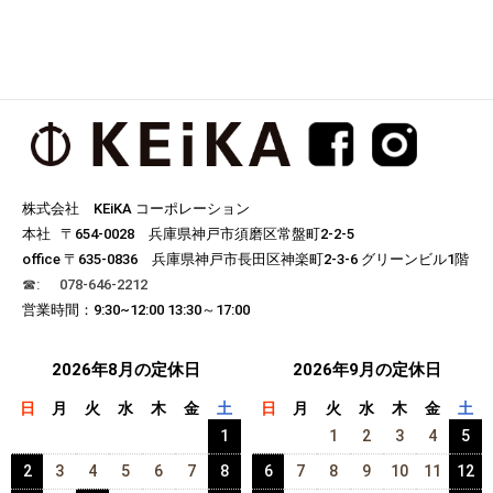
株式会社 KEiKA コーポレーション
本社 〒654-0028 兵庫県神戸市須磨区常盤町2-2-5
office 〒635-0836 兵庫県神戸市長田区神楽町2-3-6 グリーンビル1階
☎︎: 078-646-2212
営業時間：9:30~12:00 13:30～17:00
2026年8月の定休日
2026年9月の定休日
日
月
火
水
木
金
土
日
月
火
水
木
金
土
1
1
2
3
4
5
2
3
4
5
6
7
8
6
7
8
9
10
11
12